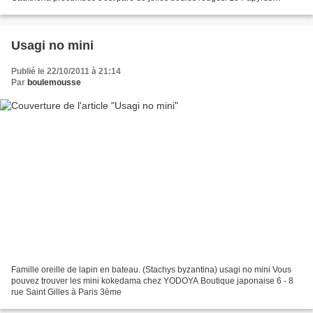
(Cyperus) se plaît bien dans sa boule...
Usagi no mini
Publié le 22/10/2011 à 21:14
Par
boulemousse
Famille oreille de lapin en bateau. (Stachys byzantina) usagi no mini Vous
pouvez trouver les mini kokedama chez YODOYA Boutique japonaise 6 - 8
rue Saint Gilles à Paris 3ème