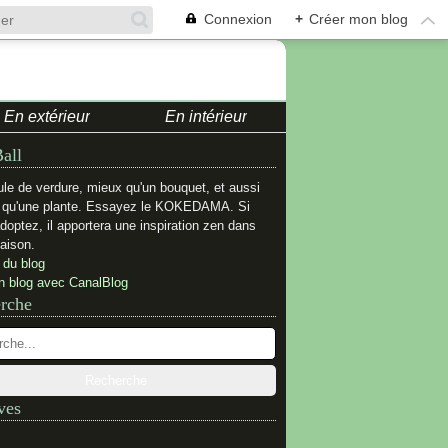
Connexion
+
Créer mon blog
En extérieur
En intérieur
all
le de verdure, mieux qu'un bouquet, et aussi
e qu'une plante. Essayez le KOKEDAMA. Si
adoptez, il apportera une inspiration zen dans
aison.
 du blog
n blog avec CanalBlog
rche
ves