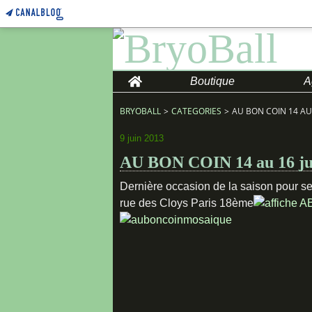
Home
Boutique
A
BRYOBALL
>
CATEGORIES
>
AU BON COIN 14 AU 
9 juin 2013
AU BON COIN 14 au 16 juin
Dernière occasion de la saison pour se
rue des Cloys Paris 18ème