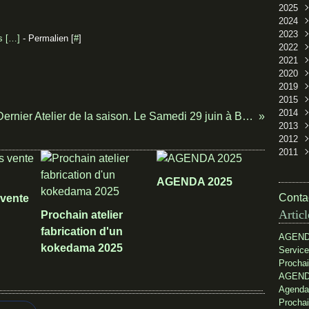
2025
Janv
2024
Nov
2023
Sep
Avri
 [
…
]
- Permalien [
#
]
2022
Févr
Janv
Sep
2021
Févr
Janv
2020
Juil
2019
Févr
Janv
2015
Nov
2014
Sep
Avri
Dernier Atelier de la saison. Le Samedi 29 juin à Bessancourt
2013
Aoû
Juil
2012
Avri
Déc
2011
Mar
Oct
Déc
Janv
Juil
Nov
Déc
Juin
Sep
Nov
AGENDA 2025
Avri
Juil
Oct
Contac
 vente
Févr
Juin
Sep
Articl
Prochain atelier
Janv
Avri
Juil
fabrication d'un
Mar
AGEND
Févr
kokedama 2025
Service
Janv
Prochai
AGEND
Agenda
Prochai