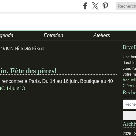
genda
Entretien
Ateliers
BryoB
16 JUIN. FÊTE DES PÈRES!
Une bou
durabl
vous l'
. Fête des pères!
votre m
Accueil
 rencontrer à Paris. Du 14 au 16 juin. Boutique au 40
Créer u
Reche
Archi
2026