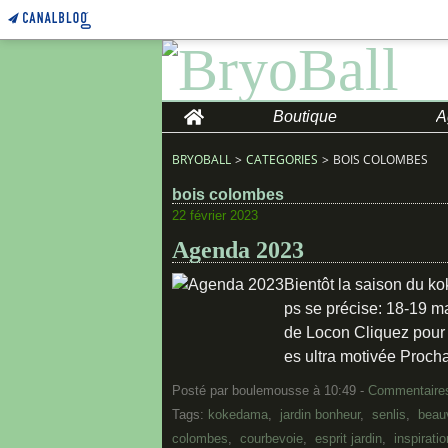
Home
Boutique
A
BRYOBALL
>
CATEGORIES
>
BOIS COLOMBES
bois colombes
22 février 2023
Agenda 2023
Bientôt la saison du k
ps se précise: 18-19 m
de Locon Cliquez pour
es ultra motivée Prochai
Posté par boulemousse à 10:49 -
Commentaires
Tags:
kokedama
,
jardin bonheur
,
senlis
,
beauv
colombes
,
courbevoie
,
esprit jardin
,
inspirati