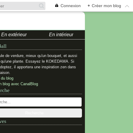
Connexion
+
Créer mon blog
En extérieur
En intérieur
all
le de verdure, mieux qu'un bouquet, et aussi
e qu'une plante. Essayez le KOKEDAMA. Si
adoptez, il apportera une inspiration zen dans
aison.
 du blog
n blog avec CanalBlog
rche
ves