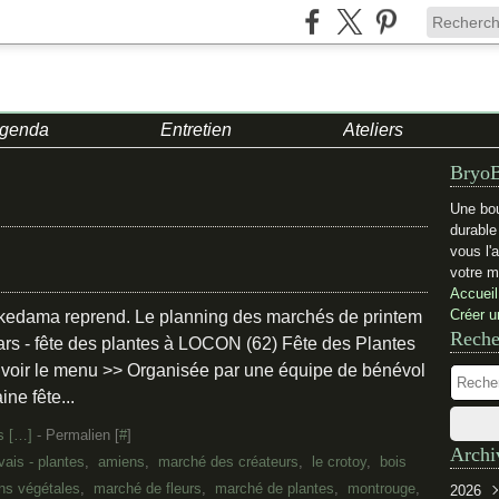
genda
Entretien
Ateliers
BryoB
Une bou
durabl
vous l'
votre m
Accueil
Créer u
okedama reprend. Le planning des marchés de printem
Reche
ars - fête des plantes à LOCON (62) Fête des Plantes
 voir le menu >> Organisée par une équipe de bénévol
ne fête...
 [
…
]
- Permalien [
#
]
Archi
ais - plantes
,
amiens
,
marché des créateurs
,
le crotoy
,
bois
ons végétales
,
marché de fleurs
,
marché de plantes
,
montrouge
,
2026