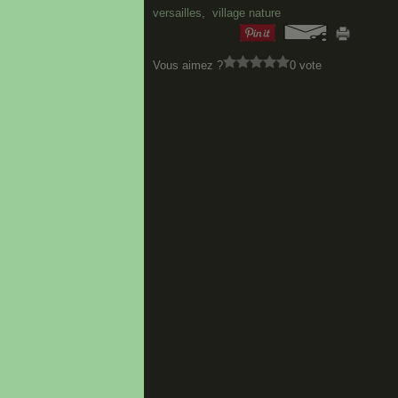
versailles
,
village nature
Vous aimez ?
0 vote