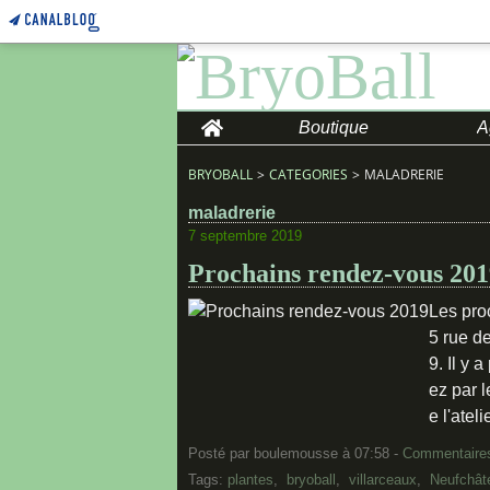
Home
Boutique
A
BRYOBALL
>
CATEGORIES
>
MALADRERIE
maladrerie
7 septembre 2019
Prochains rendez-vous 201
Les pro
5 rue d
9. Il y 
ez par 
e l'atelie
Posté par boulemousse à 07:58 -
Commentaires
Tags:
plantes
,
bryoball
,
villarceaux
,
Neufchâte