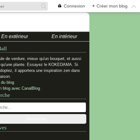
Connexion
+
Créer mon blog
En extérieur
En intérieur
all
le de verdure, mieux qu'un bouquet, et aussi
e qu'une plante. Essayez le KOKEDAMA. Si
adoptez, il apportera une inspiration zen dans
aison.
 du blog
n blog avec CanalBlog
rche
ves