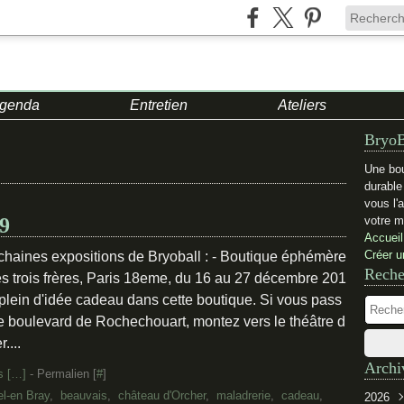
genda
Entretien
Ateliers
BryoB
Une bou
durabl
vous l'
9
votre m
Accueil
Créer u
chaines expositions de Bryoball : - Boutique éphémère
Reche
es trois frères, Paris 18eme, du 16 au 27 décembre 201
a plein d'idée cadeau dans cette boutique. Si vous pass
le boulevard de Rochechouart, montez vers le théâtre d
r....
Archi
 [
…
]
- Permalien [
#
]
l-en Bray
,
beauvais
,
château d'Orcher
,
maladrerie
,
cadeau
,
2026