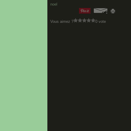
noel
Vous aimez ?
0 vote